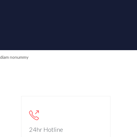
imbing.”
ed diam nonummy

24hr Hotline