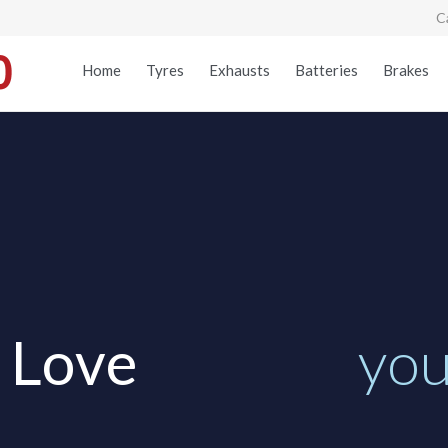
C
Home
Tyres
Exhausts
Batteries
Brakes
L
o
v
e
y
o