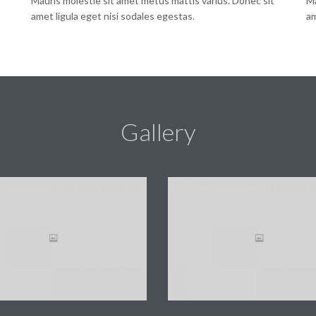
Mauris molestie sit amet metus mattis varius. Donec sit
Ma
amet ligula eget nisi sodales egestas.
am
Gallery