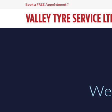
Book a FREE Appointment ?
W
e