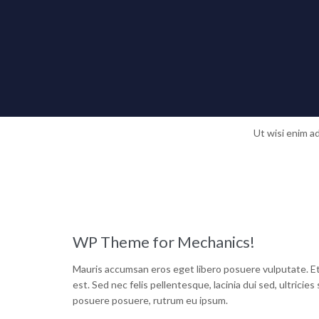
“Every 
Ut wisi enim a
WP Theme for Mechanics!
Mauris accumsan eros eget libero posuere vulputate. Etia
est. Sed nec felis pellentesque, lacinia dui sed, ultricie
posuere posuere, rutrum eu ipsum.