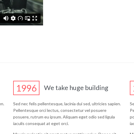
1996
We take huge building
en.
Sed nec felis pellentesque, lacinia dui sed, ultricies sapien.
Se
Pellentesque orci lectus, consectetur vel posuere
Pe
posuere, rutrum eu ipsum. Aliquam eget odio sed ligula
po
iaculis consequat at eget orci.
ia