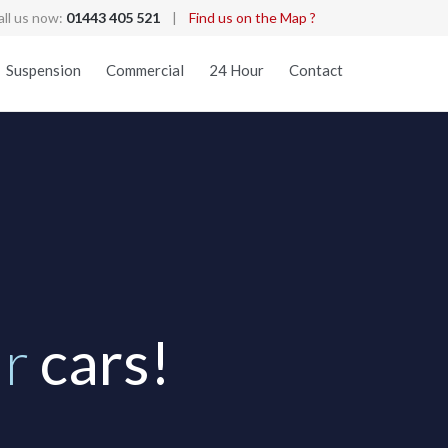
all us now:
01443 405 521
|
Find us on the Map ?
Skip
Suspension
Commercial
24 Hour
Contact
to
content
u
r
c
a
r
s
!