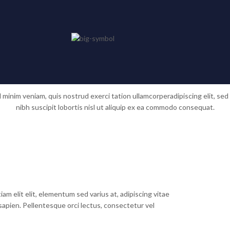
mountain top is within reach if you just keep cl
d minim veniam, quis nostrud exerci tation ullamcorperadipiscing elit, s
nibh suscipit lobortis nisl ut aliquip ex ea commodo consequat.
m elit elit, elementum sed varius at, adipiscing vitae
s sapien. Pellentesque orci lectus, consectetur vel