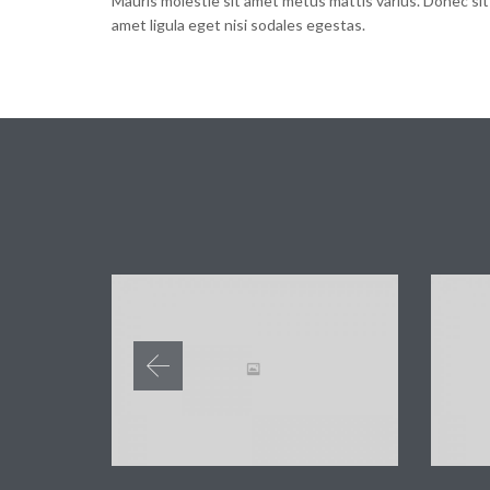
Mauris molestie sit amet metus mattis varius. Donec sit
amet ligula eget nisi sodales egestas.