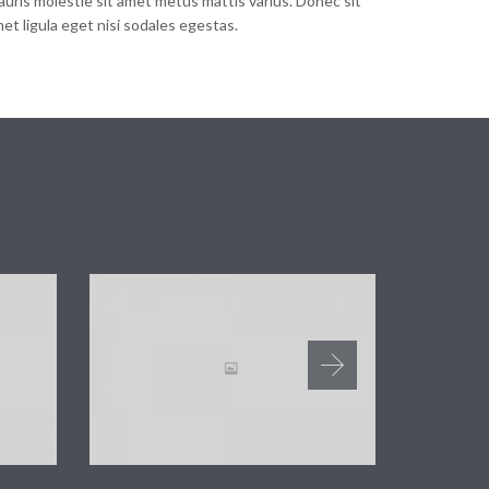
uris molestie sit amet metus mattis varius. Donec sit
et ligula eget nisi sodales egestas.