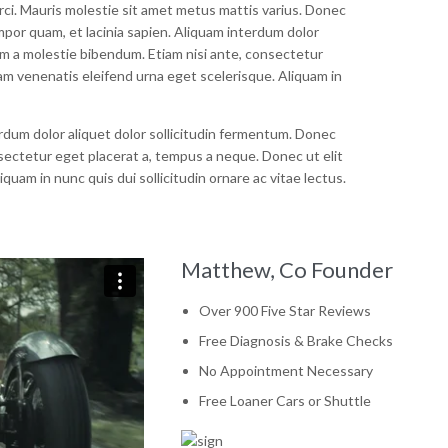
rci. Mauris molestie sit amet metus mattis varius. Donec
mpor quam, et lacinia sapien. Aliquam interdum dolor
em a molestie bibendum. Etiam nisi ante, consectetur
iam venenatis eleifend urna eget scelerisque. Aliquam in
rdum dolor aliquet dolor sollicitudin fermentum. Donec
sectetur eget placerat a, tempus a neque. Donec ut elit
quam in nunc quis dui sollicitudin ornare ac vitae lectus.
Matthew, Co Founder
Over 900 Five Star Reviews
Free Diagnosis & Brake Checks
No Appointment Necessary
Free Loaner Cars or Shuttle